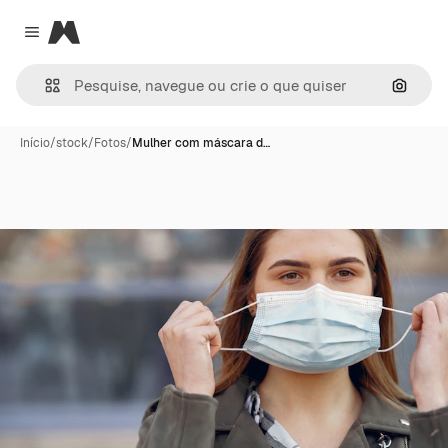
Magnific
Close menu
Pesqui
Início
/
stock
/
Fotos
/
Mulher com máscara d…