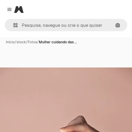
Magnific
Close menu
Pesqui
Início
/
stock
/
Fotos
/
Mulher cuidando das …