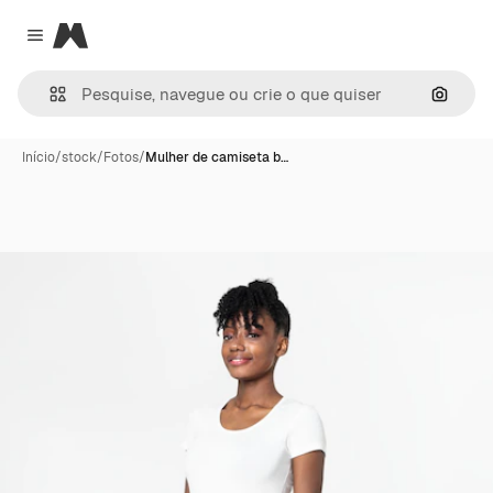
Magnific
Close menu
Pesqui
Início
/
stock
/
Fotos
/
Mulher de camiseta b…