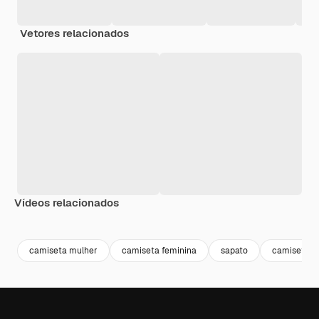
Vetores relacionados
Vídeos relacionados
Premium
Premium
Premium
Premium
camiseta mulher
camiseta feminina
sapato
camiseta