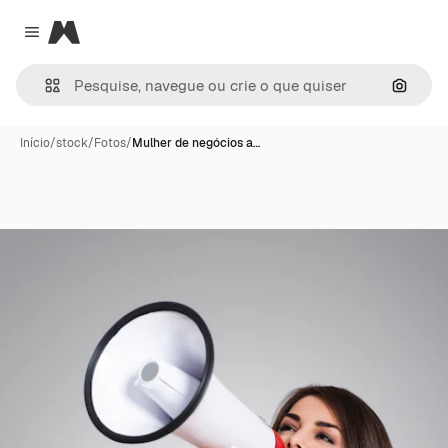
Magnific
Close menu
Pesqui
Início
/
stock
/
Fotos
/
Mulher de negócios a…