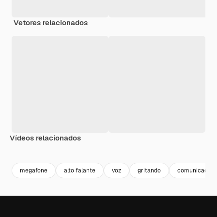
Vetores relacionados
Vídeos relacionados
Premium
Premium
Premium
Premium
megafone
alto falante
voz
gritando
comunicação