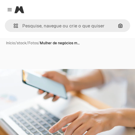
Magnific
Close menu
Pesqui
Início
/
stock
/
Fotos
/
Mulher de negócios m…