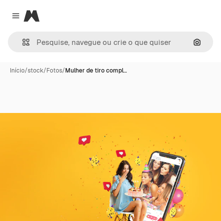
Magnific
Close menu
Pesqui
Início
/
stock
/
Fotos
/
Mulher de tiro compl…