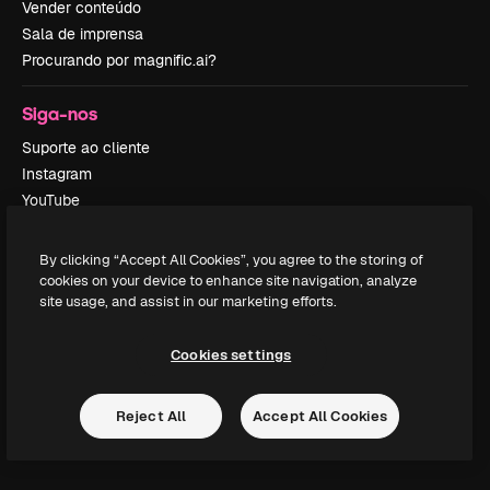
Vender conteúdo
Sala de imprensa
Procurando por magnific.ai?
Siga-nos
Suporte ao cliente
Instagram
YouTube
LinkedIn
TikTok
By clicking “Accept All Cookies”, you agree to the storing of
Discord
cookies on your device to enhance site navigation, analyze
site usage, and assist in our marketing efforts.
X
Reddit
Cookies settings
Copyright © 2010-
2026
Freepik Company S.L.U.
Todos os direitos
Reject All
Accept All Cookies
reservados
.