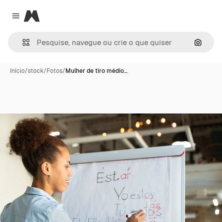
Magnific
Close menu
Pesqui
Início
/
stock
/
Fotos
/
Mulher de tiro médio…