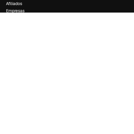
Afiliados
Empresas
Empresa
Preços
Sobre nós
Reviews
Emprego
Tendências de pesquisa
Blog
Eventos
Slidesgo
Vender conteúdo
Sala de imprensa
Procurando por magnific.ai?
Siga-nos
Suporte ao cliente