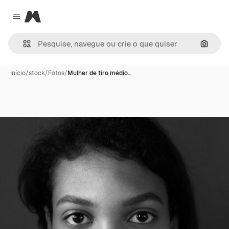
Magnific
Close menu
Pesqui
Início
/
stock
/
Fotos
/
Mulher de tiro médio…