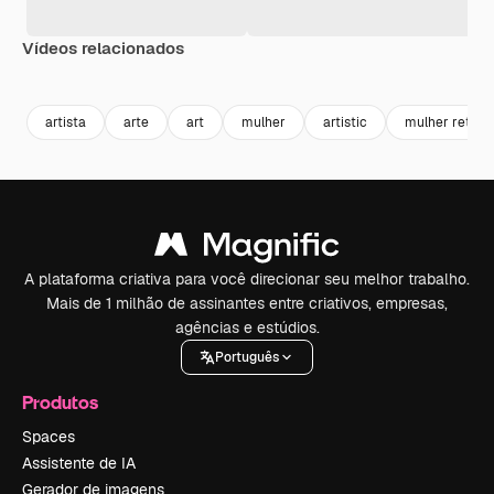
Vídeos relacionados
Premium
Premium
Premium
Premium
artista
arte
art
mulher
artistic
mulher retrat
A plataforma criativa para você direcionar seu melhor trabalho.
Mais de 1 milhão de assinantes entre criativos, empresas,
agências e estúdios.
Português
Produtos
Spaces
Assistente de IA
Gerador de imagens