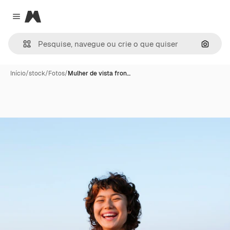
Magnific
Close menu
Pesqui
Início
/
stock
/
Fotos
/
Mulher de vista fron…