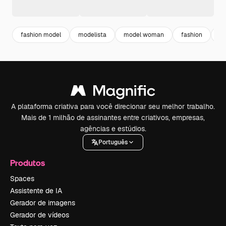
fashion model
modelista
model woman
fashion
f
A plataforma criativa para você direcionar seu melhor trabalho.
Mais de 1 milhão de assinantes entre criativos, empresas,
agências e estúdios.
Português
Produtos
Spaces
Assistente de IA
Gerador de imagens
Gerador de vídeos