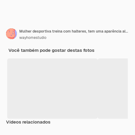
Mulher desportiva treina com halteres, tem uma aparência alegre, o marido está perto, segura o tapete de fitness enrolado, isolado no fundo roxo
wayhomestudio
Você também pode gostar destas fotos
Vídeos relacionados
Premium
Premium
Premium
Premium