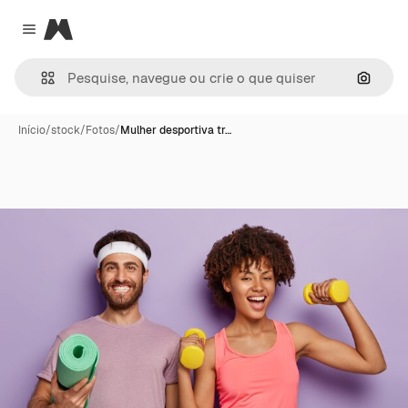
Magnific
Close menu
Pesqui
Início
/
stock
/
Fotos
/
Mulher desportiva tr…