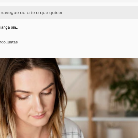
riança pin…
ndo juntas