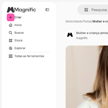
Criar
Início
/
stock
/
Fotos
/
Mulher e c
Início
Buscar
Mulher e criança pinta
magnific
Stock
Explorar
Todas as ferramentas