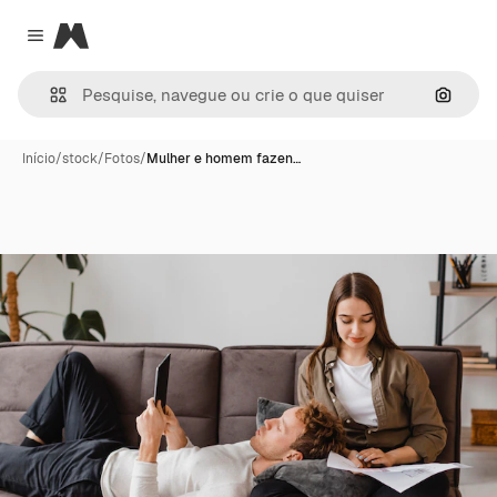
Magnific
Close menu
Pesqui
Início
/
stock
/
Fotos
/
Mulher e homem fazen…