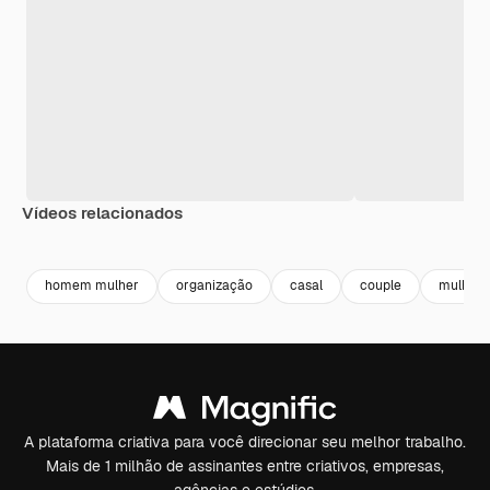
Vídeos relacionados
Premium
Premium
Premium
Premium
homem mulher
organização
casal
couple
mulher 
A plataforma criativa para você direcionar seu melhor trabalho.
Mais de 1 milhão de assinantes entre criativos, empresas,
agências e estúdios.