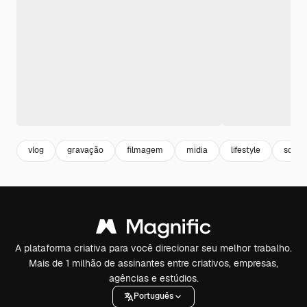
vlog
gravação
filmagem
midia
lifestyle
socia
A plataforma criativa para você direcionar seu melhor trabalho.
Mais de 1 milhão de assinantes entre criativos, empresas,
agências e estúdios.
Português