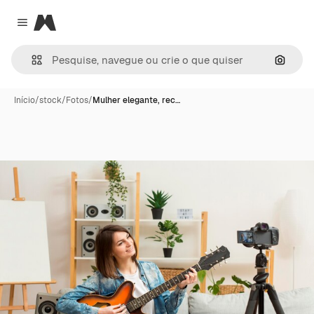
Magnific
Close menu
Pesqui
Início
/
stock
/
Fotos
/
Mulher elegante, rec…