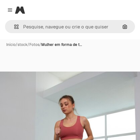
Magnific
Close menu
Pesqui
Início
/
stock
/
Fotos
/
Mulher em forma de t…