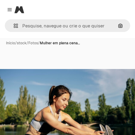
Magnific
Close menu
Pesqui
Início
/
stock
/
Fotos
/
Mulher em plena cena…