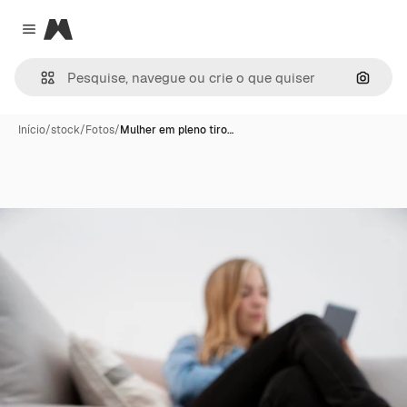
Magnific
Close menu
Pesqui
Início
/
stock
/
Fotos
/
Mulher em pleno tiro…