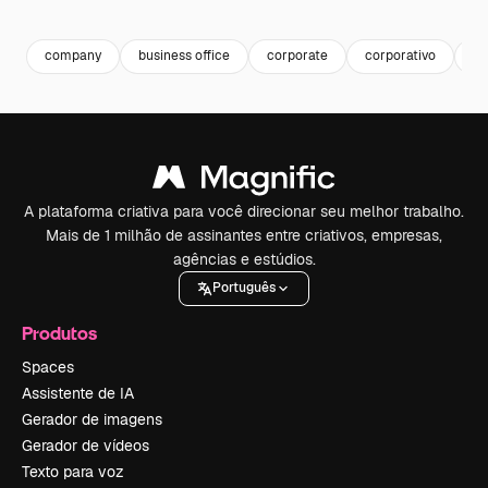
Premium
Premium
Premium
Premium
company
business office
corporate
corporativo
m
A plataforma criativa para você direcionar seu melhor trabalho.
Mais de 1 milhão de assinantes entre criativos, empresas,
agências e estúdios.
Português
Produtos
Spaces
Assistente de IA
Gerador de imagens
Gerador de vídeos
Texto para voz