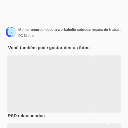
Mulher empreendedora workaholic sobrecarregada de trabalho exibindo gráficos de marketing usando tablet trabalhando demais na solução da empresa tarde da noite na sala de reuniões
DC Studio
Você também pode gostar destas fotos
PSD relacionados