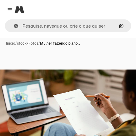
Magnific
Close menu
Pesqui
Início
/
stock
/
Fotos
/
Mulher fazendo plano…