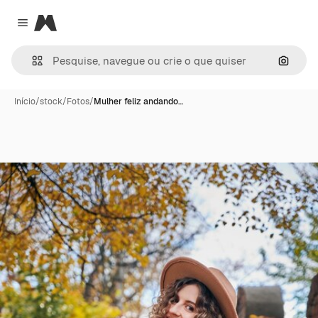
Magnific
Close menu
Pesqui
Início
/
stock
/
Fotos
/
Mulher feliz andando…