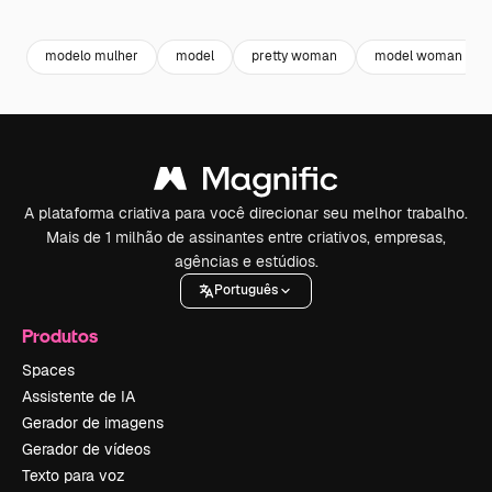
Premium
Premium
Premium
Premium
modelo mulher
model
pretty woman
model woman
A plataforma criativa para você direcionar seu melhor trabalho.
Mais de 1 milhão de assinantes entre criativos, empresas,
agências e estúdios.
Português
Produtos
Spaces
Assistente de IA
Gerador de imagens
Gerador de vídeos
Texto para voz