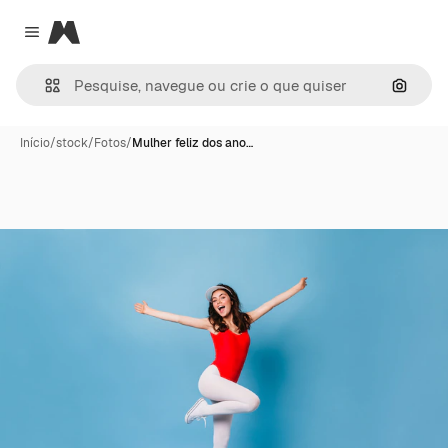
Magnific
Close menu
Pesqui
Início
/
stock
/
Fotos
/
Mulher feliz dos ano…