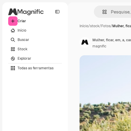
Criar
Início
/
stock
/
Fotos
/
Mulher, fic
Início
Buscar
Mulher, ficar, em, a, 
magnific
Stock
Explorar
Todas as ferramentas