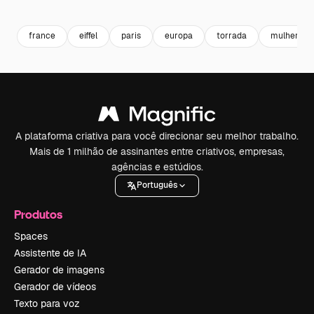
Premium
Premium
Premium
Premium
france
eiffel
paris
europa
torrada
mulher ve
A plataforma criativa para você direcionar seu melhor trabalho.
Mais de 1 milhão de assinantes entre criativos, empresas,
agências e estúdios.
Português
Produtos
Spaces
Assistente de IA
Gerador de imagens
Gerador de vídeos
Texto para voz