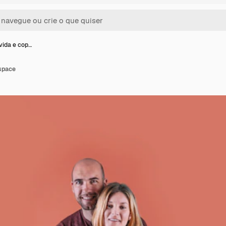
vida e cop…
space