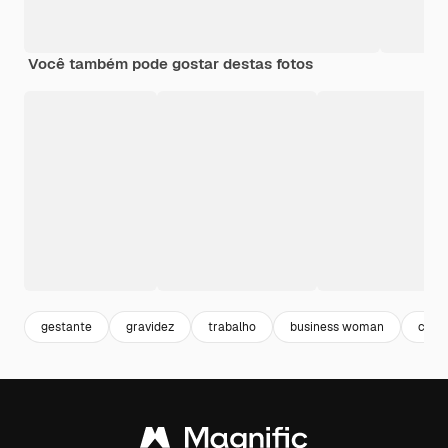
Você também pode gostar destas fotos
gestante
gravidez
trabalho
business woman
carre