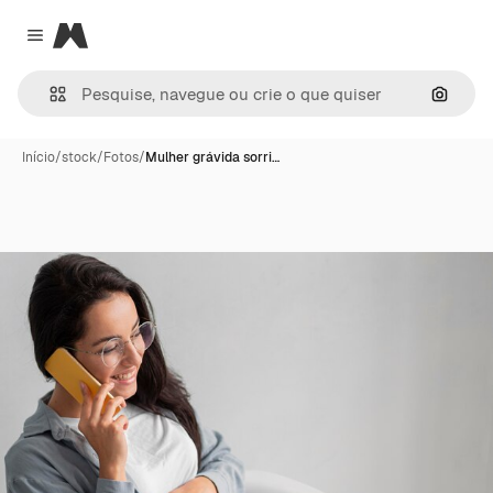
Magnific
Close menu
Pesqui
Início
/
stock
/
Fotos
/
Mulher grávida sorri…