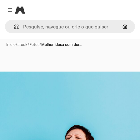
Magnific
Close menu
Pesqui
Início
/
stock
/
Fotos
/
Mulher idosa com dor…