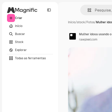
Criar
Início
/
stock
/
Fotos
/
Mulher ido
Início
Buscar
Mulher idosa usando o
rawpixel.com
Stock
Explorar
Todas as ferramentas