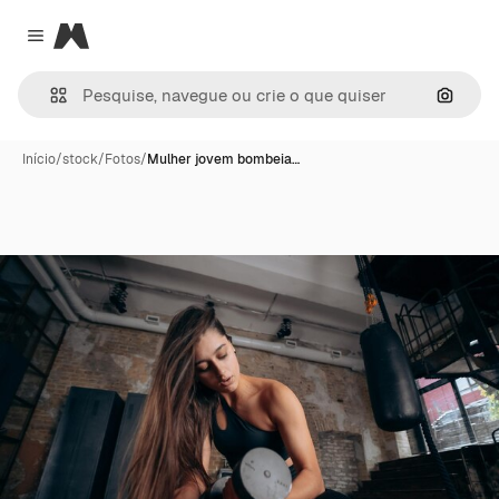
Magnific
Close menu
Pesqui
Início
/
stock
/
Fotos
/
Mulher jovem bombeia…