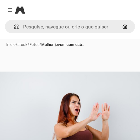
Magnific
Close menu
Pesqui
Início
/
stock
/
Fotos
/
Mulher jovem com cab…