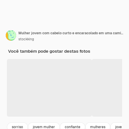
Mulher jovem com cabelo curto e encaracolado em uma camiseta verde parecendo confiante com um sorriso no rosto em pé
stockking
Você também pode gostar destas fotos
sorriso
jovem mulher
confiante
mulheres
jovem