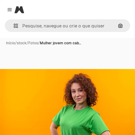
Magnific
Close menu
Pesqui
Início
/
stock
/
Fotos
/
Mulher jovem com cab…