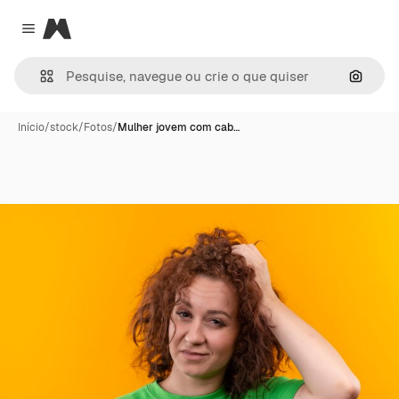
Magnific
Close menu
Pesqui
Início
/
stock
/
Fotos
/
Mulher jovem com cab…