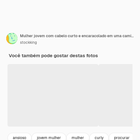
Mulher jovem com cabelo curto e encaracolado em uma camiseta verde parecendo confusa e muito ansiosa tocando a cabeça em pé
stockking
Você também pode gostar destas fotos
ansioso
jovem mulher
mulher
curly
procurar