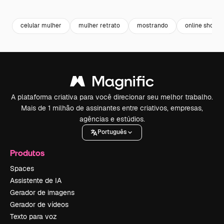
Premium
Premium
Premium
Premium
celular mulher
mulher retrato
mostrando
online shoppi
A plataforma criativa para você direcionar seu melhor trabalho.
Mais de 1 milhão de assinantes entre criativos, empresas,
agências e estúdios.
Português
Produtos
Spaces
Assistente de IA
Gerador de imagens
Gerador de vídeos
Texto para voz