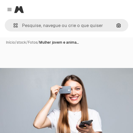
Magnific
Close menu
Pesqui
Início
/
stock
/
Fotos
/
Mulher jovem e anima…