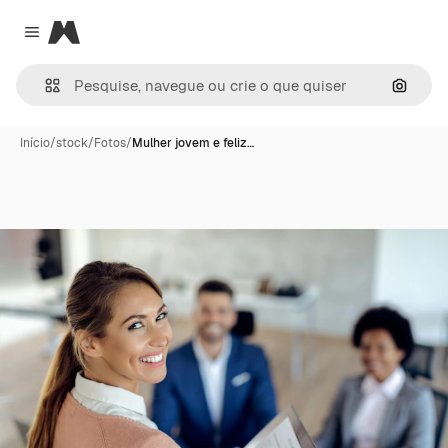
Magnific
Close menu
Pesqui
Início
/
stock
/
Fotos
/
Mulher jovem e feliz…