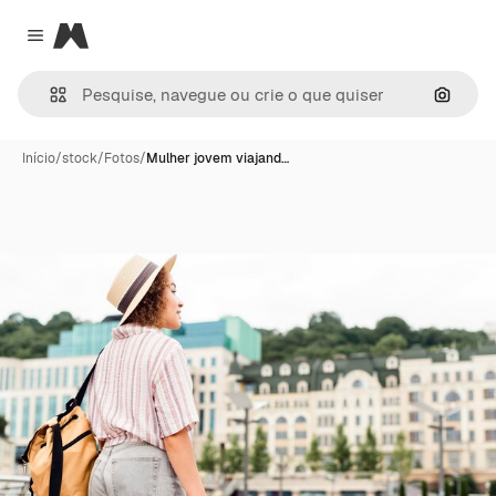
Magnific
Close menu
Pesqui
Início
/
stock
/
Fotos
/
Mulher jovem viajand…