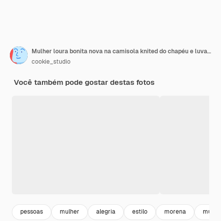
Mulher loura bonita nova na camisola knited do chapéu e luvas que sorriem no cinza.
cookie_studio
Você também pode gostar destas fotos
pessoas
mulher
alegria
estilo
morena
mulher