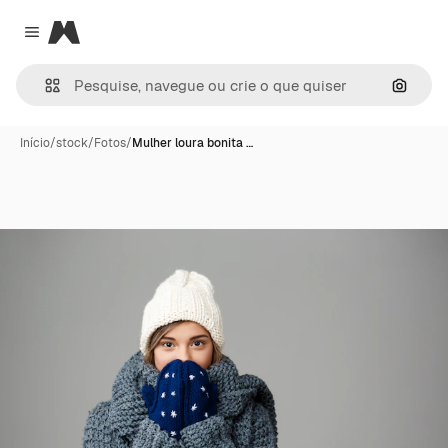
Magnific
Close menu
Pesqui
Início
/
stock
/
Fotos
/
Mulher loura bonita …