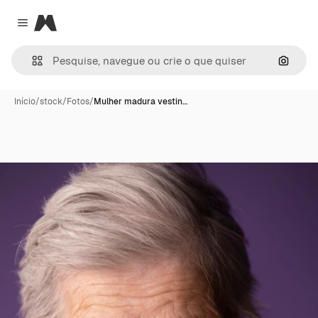
Magnific
Close menu
Pesqui
Início
/
stock
/
Fotos
/
Mulher madura vestin…