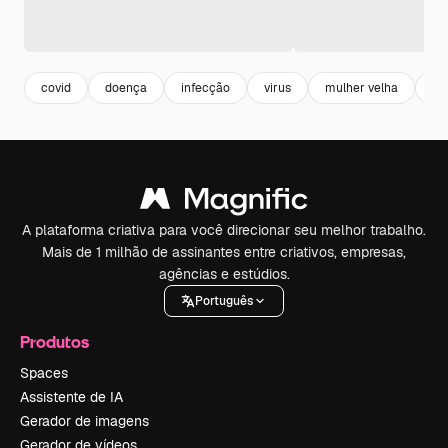
covid
doença
infecção
virus
mulher velha
mu
A plataforma criativa para você direcionar seu melhor trabalho.
Mais de 1 milhão de assinantes entre criativos, empresas,
agências e estúdios.
Português
Produtos
Spaces
Assistente de IA
Gerador de imagens
Gerador de vídeos