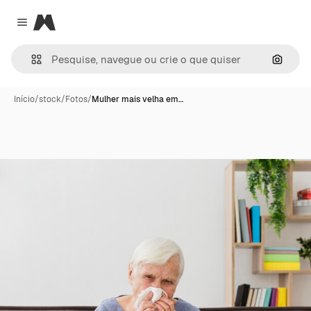
Magnific
Close menu
Pesqui
Início
/
stock
/
Fotos
/
Mulher mais velha em…