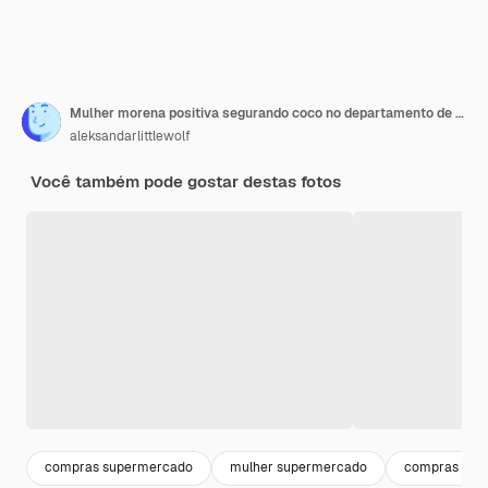
Mulher morena positiva segurando coco no departamento de frutas do supermercado
aleksandarlittlewolf
Você também pode gostar destas fotos
compras supermercado
mulher supermercado
compras mer