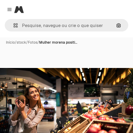
Magnific
Close menu
Pesqui
Início
/
stock
/
Fotos
/
Mulher morena positi…