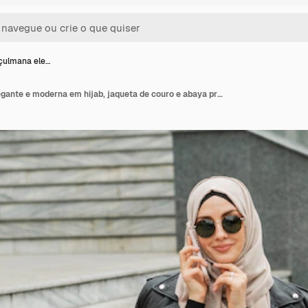
çulmana ele…
Mulher muçulmana elegante e moderna em hijab, jaqueta de couro e abaya preta andando na rua da cidade falando em smartphone