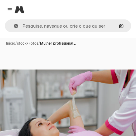
Magnific
Close menu
Pesqui
Início
/
stock
/
Fotos
/
Mulher profissional …