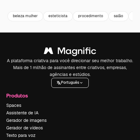
Premium
Premium
Premium
Premium
beleza mulher
esteticista
procedimento
salão
dep
A plataforma criativa para você direcionar seu melhor trabalho.
Mais de 1 milhão de assinantes entre criativos, empresas,
agências e estúdios.
Português
Produtos
Spaces
Assistente de IA
Gerador de imagens
Gerador de vídeos
Texto para voz