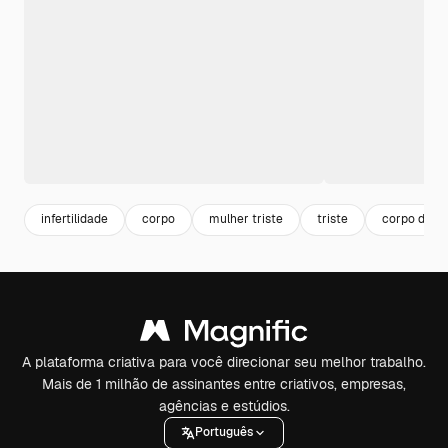
infertilidade
corpo
mulher triste
triste
corpo de m
A plataforma criativa para você direcionar seu melhor trabalho.
Mais de 1 milhão de assinantes entre criativos, empresas,
agências e estúdios.
Português