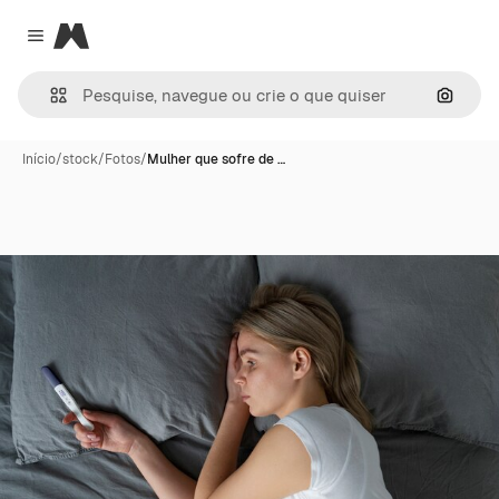
Magnific
Close menu
Pesqui
Início
/
stock
/
Fotos
/
Mulher que sofre de …