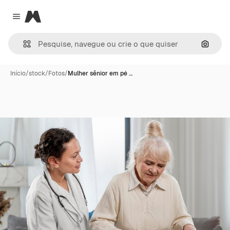
Magnific
Close menu
Pesqui
Início
/
stock
/
Fotos
/
Mulher sênior em pé …