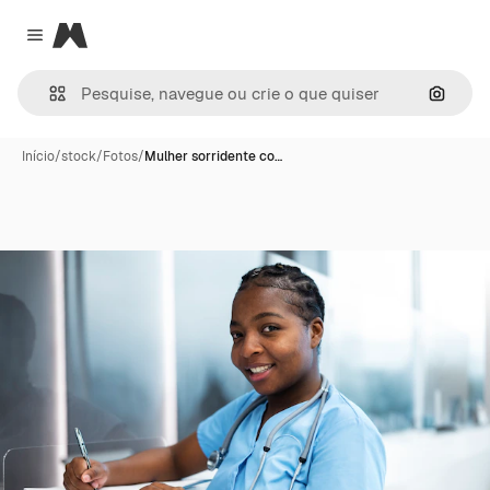
Magnific
Close menu
Pesqui
Início
/
stock
/
Fotos
/
Mulher sorridente co…