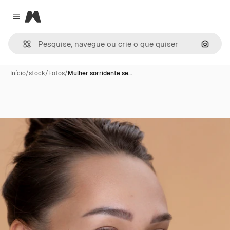
Magnific
Close menu
Pesqui
Início
/
stock
/
Fotos
/
Mulher sorridente se…