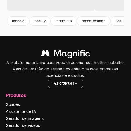
modelo
beauty
modelista
model woman
beauty 
A plataforma criativa para você direcionar seu melhor trabalho.
Mais de 1 milhão de assinantes entre criativos, empresas,
agências e estúdios.
Português
Produtos
Spaces
Assistente de IA
Gerador de imagens
Gerador de vídeos