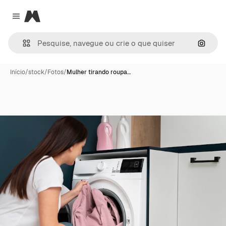
Magnific
Close menu
Pesqui
Início
/
stock
/
Fotos
/
Mulher tirando roupa…