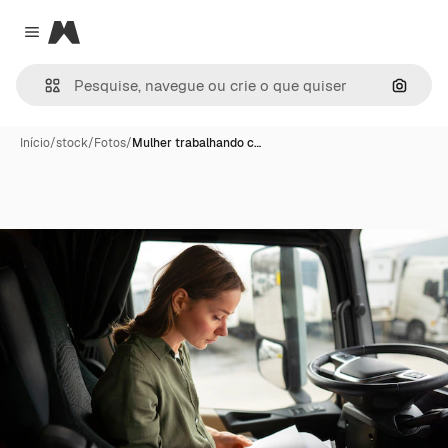
Magnific
Close menu
Pesqui
Início
/
stock
/
Fotos
/
Mulher trabalhando c…