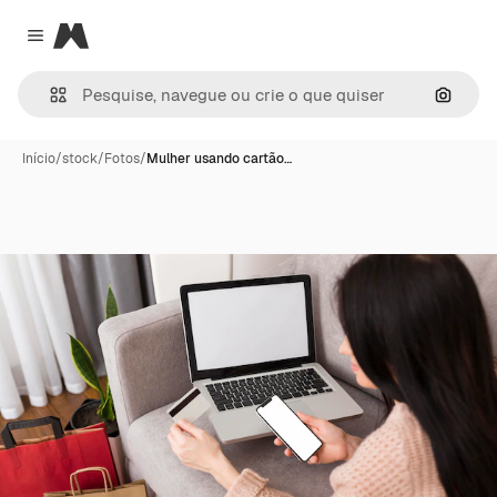
Magnific
Close menu
Pesqui
Início
/
stock
/
Fotos
/
Mulher usando cartão…