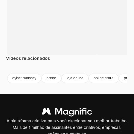
Vídeos relacionados
Premium
Premium
Premium
Premium
cyber monday
preço
loja online
online store
prom
A plataforma criativa para você direcionar seu melhor trabalho.
Mais de 1 milhão de assinantes entre criativos, empresas,
agências e estúdios.