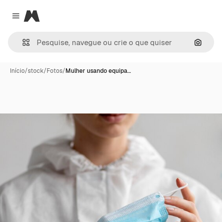
Magnific
Close menu
Pesqui
Início
/
stock
/
Fotos
/
Mulher usando equipa…