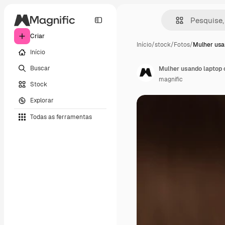
Criar
Início
/
stock
/
Fotos
/
Mulher usa
Início
Buscar
Mulher usando laptop 
magnific
Stock
Explorar
Todas as ferramentas