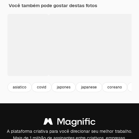
Você também pode gostar destas fotos
asiatico
covid
japones
japanese
coreano
inf
A plataforma criativa para você direcionar seu melhor trabalho.
Mais de 1 milhão de assinantes entre criativos, empresas,