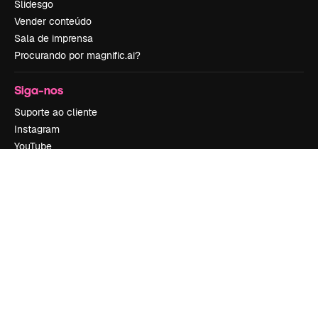
Slidesgo
Vender conteúdo
Sala de imprensa
Procurando por magnific.ai?
Siga-nos
Suporte ao cliente
Instagram
YouTube
LinkedIn
TikTok
Discord
X
Reddit
Copyright © 2010-
2026
Freepik Company S.L.U.
Todos os direitos
reservados
.