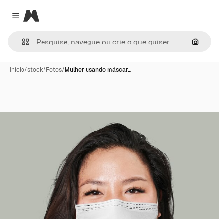
Magnific
Close menu
Pesqui
Início
/
stock
/
Fotos
/
Mulher usando máscar…