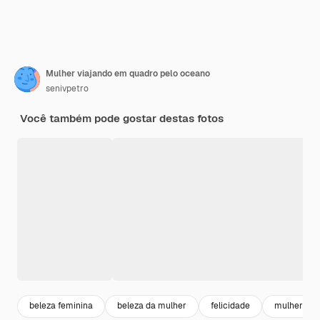
Mulher viajando em quadro pelo oceano
senivpetro
Você também pode gostar destas fotos
beleza feminina
beleza da mulher
felicidade
mulher sor