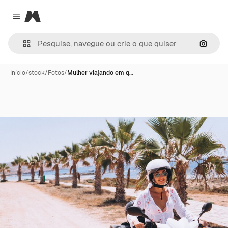
Magnific
Close menu
Pesqui
Início
/
stock
/
Fotos
/
Mulher viajando em q…